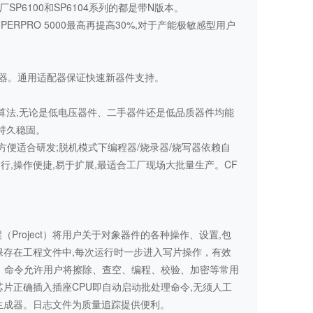
SP6100和SP6104系列的都是带N版本。
PERPRO 5000最高再提高30%,对于产能极敏感型用户
配器。通用适配器保证快速新器件支持。
算法,无论是低电压器件、二手器件还是低品质器件均能
持久稳固。
调试方便适合研发;脱机模式下编程器/烧录器/烧写器依赖自
行,操作便捷,易于扩展,最适合工厂现场大批量生产。CF
Project）将用户关于对象器件的各种操作、设置,包
存在工程文件中,每次运行时一步进入写片操作，有效
o）命令允许用户将擦除、查空、编程、校验、加密等常用
片正确插入插座CPU即自动启动批处理命令,无须人工
生成器。日志文件为质量追踪提供便利。