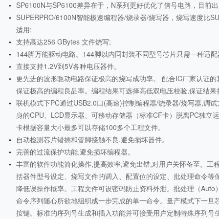
SP6100N与SP6100差异在于，N系列更好优化了信号电路，目前出厂
SUPERPRO/6100N智能极速编程器/烧录器/烧写器，烧写速度比SU
适用;
支持高达256 GBytes 文件烧写;
144脚万能驱动电路。144脚以内同封装不同型号芯片只需一种适
直接支持1.2V到5V各种电压器件。
更先进的波形驱动电路保证极高的烧写成功率。 配合IC厂家认证的
保证极高的编程良品率。编程结果可选择高低双电压校验,保证结果
联机模式下PC通过USB2.0口(高速)控制编程器/烧录器/烧写器,
身的CPU、LCD显示器、可移动存储器（标准CF卡）脱离PC独立运
卡根据容量大小最多可以存储100多个工程文件。
自动检测芯片错插和管脚接触不良,避免损坏器件。
完善的过流保护功能,避免损坏编程器。
丰富的软件功能简化操作,提高效率,避免出错,对用户关怀备至。工程（
括器件型号设定、烧写文件的调入、配置位的设定、批处理命令等保
降低误操作概率。工程文件可设密码防止资料外泄。批处理（Aut
命令序列随心所欲地组织成一步完成的单一命令。量产模式下一旦芯
按键。标准的序列号生成和插入功能并可接受用户定制特殊序列号