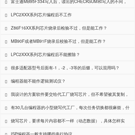
富士通MB95F334写入后，读出的CHECKSUM和写入的不同，
为什么？
LPC2XXX系列芯片编程后不工作
Z86F16XX系列芯片烧录后检验不过，但是能工作？
MB90F或者MB91F烧录后校验不过，但是能工作？
LPC2XXX系列芯片编程后不能擦除？
很多适配器型号后面有-1，-2，-3等的后缀，可以混用吗？
编程器能不能作逻辑测试仪？
我设计的方案软件要交给代工厂烧写芯片，但不希望被其复制，
并且能控制其产量，如何实现？
有30几台编程器的小型烧写代工厂，每次任务切换都很麻烦，什
么好办法？
烧写芯片，要求每片内容都不一样（动态数据），具体怎样实
现？
ISP编程器一般支持哪些串行协议