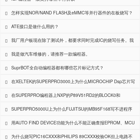
怎样实现NOR/NAND FLASH及eMMC等并行器件的在板烧写？
ATE接口是做什么用的？
我厂用户板现在除了测试外，都要求同时完成IC的烧写任务。我
们现在都是根据用户的芯片选用相应的专用ISP编程器集成到
我是做汽车维修的，请推荐一款编程器。
ICT、FCT中，太麻烦了。有没有可以满足所有芯片烧写需求的
SuprBOT全自动编程器都有哪些芯片标记方式？
通用的解决方案？
在XELTEK的SUPERPRO3000上为什么MICROCHIP Dsp芯片写
好后不能工作（如DSPIC30F6010A,3012A等）？
在SUPERPRO编程器上NXP的P89V51RD2的BLOCK0和
BLOCK1怎么一齐擦除掉了，怎么分开操作呢？
SUPERPRO5000U上为什么FUJITSU的MB95F168写不进程序
呢？？
用AUTO FIND DEVICE功能为什么不能正确查报EPROM、MCU
和PLD的型号？
为什么烧写PIC16CXXX和PHILIPS 89CXXX校验OK但上电路不