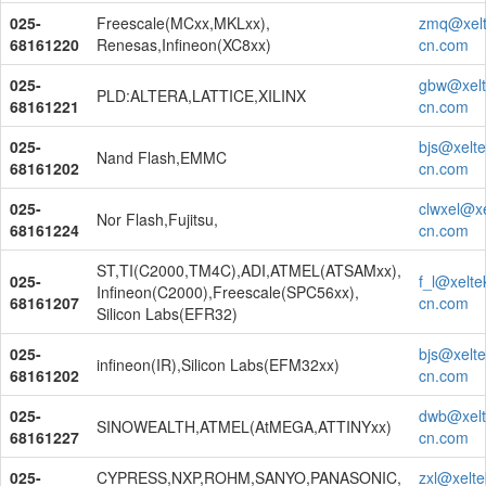
025-
Freescale(MCxx,MKLxx),
zmq@xelt
68161220
Renesas,Infineon(XC8xx)
cn.com
025-
gbw@xelt
PLD:ALTERA,LATTICE,XILINX
68161221
cn.com
025-
bjs@xelte
Nand Flash,EMMC
68161202
cn.com
025-
clwxel@xe
Nor Flash,Fujitsu,
68161224
cn.com
ST,TI(C2000,TM4C),ADI,ATMEL(ATSAMxx),
025-
f_l@xelte
Infineon(C2000),Freescale(SPC56xx),
68161207
cn.com
Silicon Labs(EFR32)
025-
bjs@xelte
infineon(IR),Silicon Labs(EFM32xx)
68161202
cn.com
025-
dwb@xelt
SINOWEALTH,ATMEL(AtMEGA,ATTINYxx)
68161227
cn.com
025-
CYPRESS,NXP,ROHM,SANYO,PANASONIC,
zxl@xelte