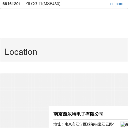
68161201
ZILOG,TI(MSP430)
cn.com
Location